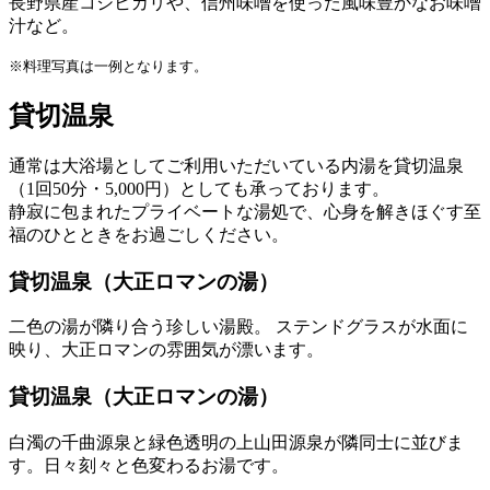
長野県産コシヒカリや、信州味噌を使った風味豊かなお味噌
汁など。
※料理写真は一例となります。
貸切温泉
通常は大浴場としてご利用いただいている内湯を貸切温泉
（1回50分・5,000円）としても承っております。
静寂に包まれたプライベートな湯処で、心身を解きほぐす至
福のひとときをお過ごしください。
貸切温泉（大正ロマンの湯）
二色の湯が隣り合う珍しい湯殿。 ステンドグラスが水面に
映り、大正ロマンの雰囲気が漂います。
貸切温泉（大正ロマンの湯）
白濁の千曲源泉と緑色透明の上山田源泉が隣同士に並びま
す。日々刻々と色変わるお湯です。