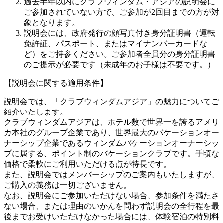
過去半年以内にクラブウィンダム・アジアの説明会に
ご参加されていない方で、ご参加が2回目までの方が対
象となります。
説明会には、政府発行の顔写真付き身分証明書（運転
免許証、パスポート、またはマイナンバーカードな
ど）をご持参ください。ご参加者全員分の身分証明書
のご提示が必要です（未成年のお子様は不要です。）
【説明会に関する適用条件】
説明会では、「クラブウィンダムアジア」の魅力についてご
紹介いたします。
クラブウィンダムアジアは、ホテル数で世界一を誇るアメリ
カ本社のグループ企業であり、世界最大のバケーションオー
ナーシップ企業であるウィンダムバケーションオーナーシッ
プに属する、ポイント制のバケーションクラブです。手頃な
価格で柔軟にご利用いただける点が特長です。
また、説明会ではメンバーシップのご案内もいたしますが、
ご購入の義務は一切ございません。
なお、説明会にご参加いただけない場合、参加条件を満たさ
ない場合、または理由のいかんを問わず説明会の全行程を最
後までお受けいただけなかった場合には、体験宿泊の特別料