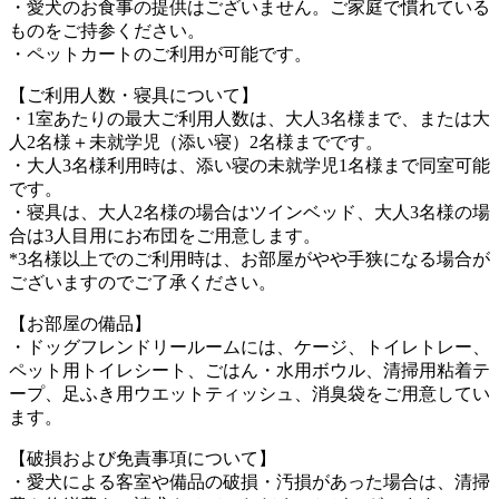
・愛犬のお食事の提供はございません。ご家庭で慣れている
ものをご持参ください。
・ペットカートのご利用が可能です。
【ご利用人数・寝具について】
・1室あたりの最大ご利用人数は、大人3名様まで、または大
人2名様＋未就学児（添い寝）2名様までです。
・大人3名様利用時は、添い寝の未就学児1名様まで同室可能
です。
・寝具は、大人2名様の場合はツインベッド、大人3名様の場
合は3人目用にお布団をご用意します。
*3名様以上でのご利用時は、お部屋がやや手狭になる場合が
ございますのでご了承ください。
【お部屋の備品】
・ドッグフレンドリールームには、ケージ、トイレトレー、
ペット用トイレシート、ごはん・水用ボウル、清掃用粘着テ
ープ、足ふき用ウエットティッシュ、消臭袋をご用意してい
ます。
【破損および免責事項について】
・愛犬による客室や備品の破損・汚損があった場合は、清掃