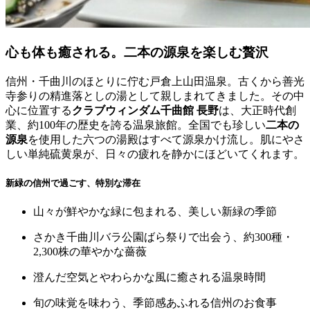
心も体も癒される。二本の源泉を楽しむ贅沢
信州・千曲川のほとりに佇む戸倉上山田温泉。古くから善光
寺参りの精進落としの湯として親しまれてきました。その中
心に位置する
クラブウィンダム千曲館 長野
は、大正時代創
業、約100年の歴史を誇る温泉旅館。全国でも珍しい
二本の
源泉
を使用した六つの湯殿はすべて源泉かけ流し。肌にやさ
しい単純硫黄泉が、日々の疲れを静かにほどいてくれます。
新緑の信州で過ごす、特別な滞在
山々が鮮やかな緑に包まれる、美しい新緑の季節
さかき千曲川バラ公園ばら祭り
で出会う、約300種・
2,300株の華やかな薔薇
澄んだ空気とやわらかな風に癒される温泉時間
旬の味覚を味わう、季節感あふれる信州のお食事