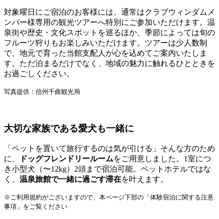
対象曜日にご宿泊のお客様には、通常はクラブウィンダムメ
ンバー様専用の観光ツアーへ特別にご参加いただけます。温
泉街や歴史・文化スポットを巡るほか、季節によっては旬の
フルーツ狩りもお楽しみいただけます。ツアーは少人数制
で、地元で育った当館支配人が心を込めてご案内いたしま
す。ただ泊まるだけでなく、地域の魅力に触れるひとときを
お過ごしください。
写真提供：信州千曲観光局
大切な家族である愛犬も一緒に
「ペットを置いて旅行するのは気が引ける」そんな方のため
に、
ドッグフレンドリールーム
をご用意しました。1室につ
き小型犬（〜12kg）2頭まで宿泊可能。ペットホテルではな
く、
温泉旅館で一緒に過ごす滞在
を叶えます。
※ご利用規約がございますので、本ページ下部の「体験宿泊に関する注意
事項」をご覧ください