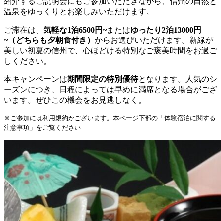
紹介するご説明会にもご参加いただきながら、信州の自然と
温泉をゆっくりとお楽しみいただけます。
ご滞在は、
気軽な1泊6500円~
または
ゆったり2泊13000円
~（どちらも夕朝食付き）
からお選びいただけます。新緑が
美しい初夏の信州で、心ほどける特別なご褒美時間をお過ご
しください。
本キャンペーンは
期間限定の特別優待
となります。人気のシ
ーズンにつき、日程によっては早めに満席となる場合がござ
います。ぜひこの機会をお見逃しなく。
※ご参加には利用規約がございます。本ページ下部の「体験宿泊に関する
注意事項」をご覧ください