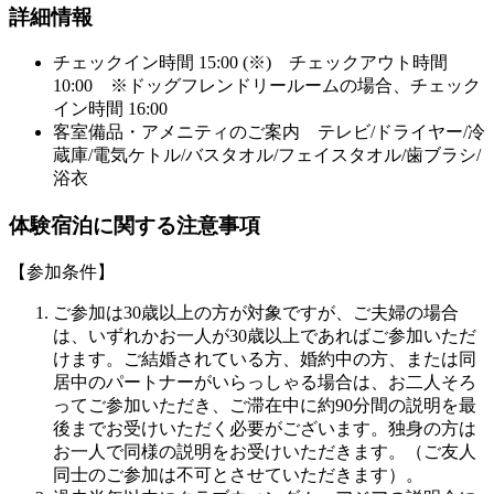
詳細情報
チェックイン時間 15:00 (※) チェックアウト時間
10:00 ※ドッグフレンドリールームの場合、チェック
イン時間 16:00
客室備品・アメニティのご案内 テレビ/ドライヤー/冷
蔵庫/電気ケトル/バスタオル/フェイスタオル/歯ブラシ/
浴衣
体験宿泊に関する注意事項
【参加条件】
ご参加は30歳以上の方が対象ですが、ご夫婦の場合
は、いずれかお一人が30歳以上であればご参加いただ
けます。ご結婚されている方、婚約中の方、または同
居中のパートナーがいらっしゃる場合は、お二人そろ
ってご参加いただき、ご滞在中に約90分間の説明を最
後までお受けいただく必要がございます。独身の方は
お一人で同様の説明をお受けいただきます。（ご友人
同士のご参加は不可とさせていただきます）。