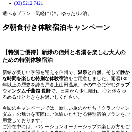
(03) 5212 7421
選べるプラン！気軽に1泊。ゆったり2泊。
夕朝食付き体験宿泊キャンペーン
【特別ご優待】新緑の信州と名湯を楽しむ大人の
ための特別体験宿泊
新緑が美しい季節を迎える信州で、
温泉と自然、そして静か
な時間を楽しむ特別な体験宿泊
をご用意しました。開湯130
年以上の歴史を誇る戸倉上山田温泉。その中心に佇む
クラブ
ウィンダム千曲館 長野
で、日常から少し離れ、心と体をゆ
るめるひとときをお過ごしください。
今回のキャンペーンでは、新しい旅のかたち「クラブウィン
ダム」の魅力を実際にご体験いただける特別宿泊プランをご
用意しております。
ご滞在中には、バケーションオーナーシップの楽しみ方をご