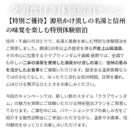
夕朝食付き体験宿泊キャン
【特別ご優待】源泉かけ流しの名湯と信州
ペーン
の味覚を楽しむ特別体験宿泊
信州・千曲川のほとりで、名湯と美食を楽しむ特別な体験宿泊を
ご用意しました。開湯130年以上の歴史を誇る
戸倉上山田温泉
。
その中心に位置するクラブウィンダム千曲館 長野では、全国で
も珍しい
二本の源泉を使用した源泉かけ流しの湯
と、
信州の恵み
を活かしたお食事
をご堪能いただけます。歴史ある温泉旅館なら
ではのおもてなしと、ゆったりと流れる信州時間。日常を離れ、
心ほどける贅沢なひとときをお楽しみください。
今回のキャンペーンでは、新しい旅のスタイル「クラブウィンダ
ム」の魅力を実際にご体験いただける特別宿泊プランをご用意し
ております。ご滞在中には、バケーションクラブの楽しみ方をご
紹介する販売説明会にご参加いただきながら、温泉やお食事、信
州観光をゆっくりとお楽しみいただけます。