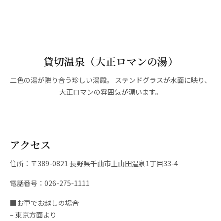
貸切温泉（大正ロマンの湯）
貸切温泉（大正ロマンの湯）
貸切温泉（大正ロマンの湯）
貸切温泉（飛泉の湯）
貸切温泉（飛泉の湯）
貸切温泉（飛泉の湯）
二色の湯が隣り合う珍しい湯殿。 ステンドグラスが水面に映り、
窓の障子の元、まるで畳のような美しいエメラルドの湯。左は上
白濁の千曲源泉と緑色透明の上山田源泉が隣同士に並びます。
ときに白濁、ときに緑色透明と、日々刻々と色を変えます。
二色の湯が隣り合う光景は、全国的にも珍しいものです。
隣り合わせに二つの湯殿をそなえます。
山田、右は千曲。2本の源泉をお楽しみください。
大正ロマンの雰囲気が漂います。
日々刻々と色変わるお湯です。
アクセス
住所：〒389-0821 長野県千曲市上山田温泉1丁目33-4
電話番号：026-275-1111
■お車でお越しの場合
– 東京方面より