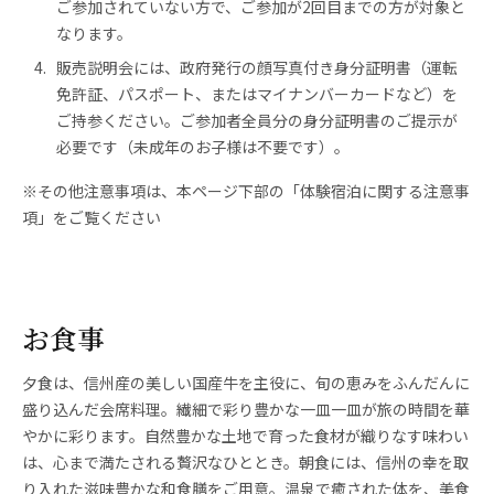
ご参加されていない方で、ご参加が2回目までの方が対象と
なります。
販売説明会には、政府発行の顔写真付き身分証明書（運転
免許証、パスポート、またはマイナンバーカードなど）を
ご持参ください。ご参加者全員分の身分証明書のご提示が
必要です（未成年のお子様は不要です）。
※その他注意事項は、本ページ下部の「体験宿泊に関する注意事
項」をご覧ください
お食事
夕食は、信州産の美しい国産牛を主役に、旬の恵みをふんだんに
盛り込んだ会席料理。繊細で彩り豊かな一皿一皿が旅の時間を華
やかに彩ります。自然豊かな土地で育った食材が織りなす味わい
は、心まで満たされる贅沢なひととき。朝食には、信州の幸を取
り入れた滋味豊かな和食膳をご用意。温泉で癒された体を、美食