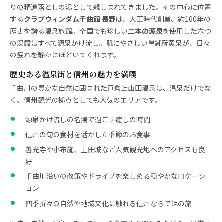
りの精進落としの湯として親しまれてきました。その中心に位置
する
クラブウィンダム千曲館 長野
は、大正時代創業、約100年の
歴史を誇る温泉旅館。全国でも珍しい
二本の源泉
を使用した六つ
の湯殿はすべて源泉かけ流し。肌にやさしい単純硫黄泉が、日々
の疲れを静かにほどいてくれます。
歴史ある温泉街と信州の魅力を満喫
千曲川の豊かな自然に囲まれた戸倉上山田温泉は、温泉だけでな
く、信州観光の拠点としても人気のエリアです。
源泉かけ流しの名湯で過ごす癒しの時間
信州の旬の食材を活かした季節のお食事
善光寺や小布施、上田城など人気観光地へのアクセスも良
好
千曲川沿いの散策やドライブを楽しめる穏やかなロケーシ
ョン
四季折々の自然や地域文化に触れる信州ならではの旅