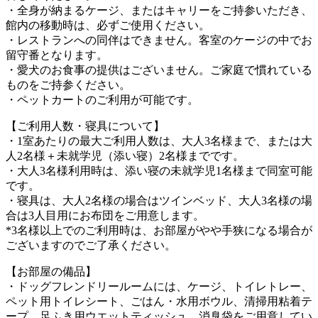
・全身が納まるケージ、またはキャリーをご持参いただき、
館内の移動時は、必ずご使用ください。
・レストランへの同伴はできません。客室のケージの中でお
留守番となります。
・愛犬のお食事の提供はございません。ご家庭で慣れている
ものをご持参ください。
・ペットカートのご利用が可能です。
【ご利用人数・寝具について】
・1室あたりの最大ご利用人数は、大人3名様まで、または大
人2名様＋未就学児（添い寝）2名様までです。
・大人3名様利用時は、添い寝の未就学児1名様まで同室可能
です。
・寝具は、大人2名様の場合はツインベッド、大人3名様の場
合は3人目用にお布団をご用意します。
*3名様以上でのご利用時は、お部屋がやや手狭になる場合が
ございますのでご了承ください。
【お部屋の備品】
・ドッグフレンドリールームには、ケージ、トイレトレー、
ペット用トイレシート、ごはん・水用ボウル、清掃用粘着テ
ープ、足ふき用ウエットティッシュ、消臭袋をご用意してい