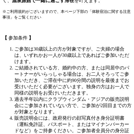
く、
温泉旅館で一緒に過ごす滞在
を叶えます。
※ご利用規約がございますので、本ページ下部の「体験宿泊に関する注意
事項」をご覧ください
【
参加条件
】
ご参加は30歳以上の方が対象ですが、ご夫婦の場合
は、いずれかお一人が30歳以上であればご参加いただ
けます。
ご結婚されている方、婚約中の方、または同居中のパ
ートナーがいらっしゃる場合は、お二人そろってご参
加いただき、ご滞在中に約90分間の説明を最後までお
受けいただく必要がございます。独身の方はお一人で
同様の説明をお受けいただきます。
過去半年以内にクラブウィンダム・アジアの販売説明
会にご参加されていない方で、ご参加が2回目までの方
が対象となります。
販売説明会には、政府発行の顔写真付き身分証明書
（運転免許証、パスポート、またはマイナンバーカー
ドなど）をご持参ください。ご参加者全員分の身分証