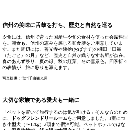
信州の美味に舌鼓を打ち、歴史と自然を巡る
夕食には、信州で育った国産牛や旬の食材を使った会席料理
を。朝食も、信州の恵みを感じる和食膳をご用意していま
す。また周辺には、善光寺や姨捨(おばすて)の棚田「田毎
（たごと）の月」など、歴史と自然が織りなす名所が点在。
春のあんず祭り、夏の緑、秋の紅葉、冬の雪景色。四季折々
の表情が、旅に彩りを添えます。
写真提供：信州千曲観光局
大切な家族である愛犬も一緒に
「ペットを置いて旅行するのは気が引ける」そんな方のため
に、
ドッグフレンドリールーム
をご用意しました。1室につ
き小型犬（〜12kg）2頭まで宿泊可能。ペットホテルではな