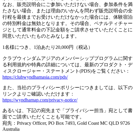
なお、販売説明会にご参加いただけない場合、参加条件を満
たさない場合、または理由のいかんを問わず販売説明会の全
行程を最後までお受けいただけなかった場合には、体験宿泊
の特別料金は無効となります。その場合、ペナルティチャー
ジとして通常料金の下記金額をご請求させていただくことに
同意いただいたものとみなします。
1名様につき、1泊あたり20,000円（税込）
クラブウィンダムアジアのメンバーシッププログラムに関す
る利用規約や特典の詳細については、最新のプロダクト・デ
ィスクロージャー・ステートメント(PDS)をご覧ください：
https://clubwyndhamasia.com/pds/
また、当社のプライバシーポリシーにつきましては、以下の
リンクよりご確認いただけます：
https://wyndhamap.com/privacy-notice/
あるいは、下記の宛先まで「プライバシー担当」宛として書
面でご請求いただくことも可能です。
宛先：Privacy Officer, PO Box 7493, Gold Coast MC QLD 9726
Australia