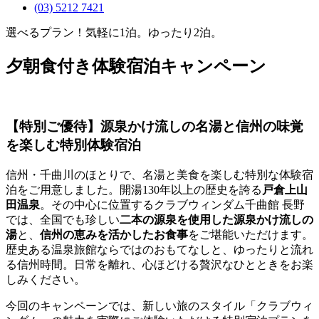
(03) 5212 7421
選べるプラン！気軽に1泊。ゆったり2泊。
夕朝食付き体験宿泊キャンペーン
【特別ご優待】源泉かけ流しの名湯と信州の味覚
を楽しむ特別体験宿泊
信州・千曲川のほとりで、名湯と美食を楽しむ特別な体験宿
泊をご用意しました。開湯130年以上の歴史を誇る
戸倉上山
田温泉
。その中心に位置するクラブウィンダム千曲館 長野
では、全国でも珍しい
二本の源泉を使用した源泉かけ流しの
湯
と、
信州の恵みを活かしたお食事
をご堪能いただけます。
歴史ある温泉旅館ならではのおもてなしと、ゆったりと流れ
る信州時間。日常を離れ、心ほどける贅沢なひとときをお楽
しみください。
今回のキャンペーンでは、新しい旅のスタイル「クラブウィ