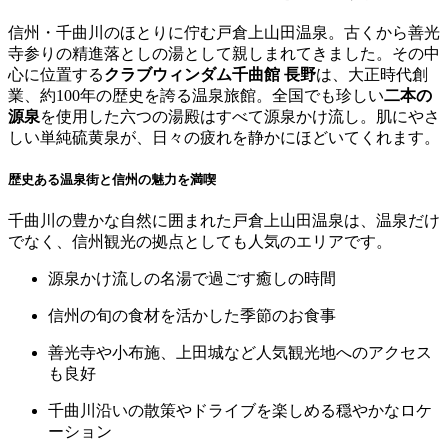
信州・千曲川のほとりに佇む戸倉上山田温泉。古くから善光
寺参りの精進落としの湯として親しまれてきました。その中
心に位置する
クラブウィンダム千曲館 長野
は、大正時代創
業、約100年の歴史を誇る温泉旅館。全国でも珍しい
二本の
源泉
を使用した六つの湯殿はすべて源泉かけ流し。肌にやさ
しい単純硫黄泉が、日々の疲れを静かにほどいてくれます。
歴史ある温泉街と信州の魅力を満喫
千曲川の豊かな自然に囲まれた戸倉上山田温泉は、温泉だけ
でなく、信州観光の拠点としても人気のエリアです。
源泉かけ流しの名湯で過ごす癒しの時間
信州の旬の食材を活かした季節のお食事
善光寺や小布施、上田城など人気観光地へのアクセス
も良好
千曲川沿いの散策やドライブを楽しめる穏やかなロケ
ーション