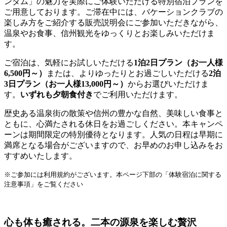
ンダム」の魅力を実際にご体験いただける特別宿泊プランを
ご用意しております。ご滞在中には、バケーションクラブの
楽しみ方をご紹介する販売説明会にご参加いただきながら、
温泉やお食事、信州観光をゆっくりとお楽しみいただけま
す。
ご宿泊は、気軽にお試しいただける
1泊2日プラン（お一人様
6,500円～）
または、よりゆったりとお過ごしいただける
2泊
3日プラン（お一人様13,000円～）
からお選びいただけま
す。
いずれも夕朝食付き
でご利用いただけます。
歴史ある温泉街の散策や信州の豊かな自然、美味しい食事と
ともに、心満たされる休日をお過ごしください。本キャンペ
ーンは期間限定の特別優待となります。人気の日程は早期に
満席となる場合がございますので、お早めのお申し込みをお
すすめいたします。
※ご参加には利用規約がございます。本ページ下部の「体験宿泊に関する
注意事項」をご覧ください
心も体も癒される。二本の源泉を楽しむ贅沢