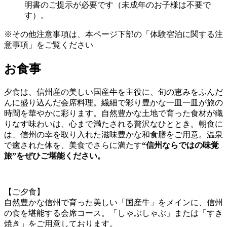
明書のご提示が必要です（未成年のお子様は不要で
す）。
※その他注意事項は、本ページ下部の「体験宿泊に関する注
意事項」をご覧ください
お食事
夕食は、信州産の美しい国産牛を主役に、旬の恵みをふんだ
んに盛り込んだ会席料理。繊細で彩り豊かな一皿一皿が旅の
時間を華やかに彩ります。自然豊かな土地で育った食材が織
りなす味わいは、心まで満たされる贅沢なひととき。朝食に
は、信州の幸を取り入れた滋味豊かな和食膳をご用意。温泉
で癒された体を、美食でさらに満たす
“信州ならではの味覚
旅”をぜひご堪能ください。
【ご夕食】
自然豊かな信州で育った美しい「国産牛」をメインに、信州
の食を堪能する会席コース。「しゃぶしゃぶ」または「すき
焼き」をご用意しております。