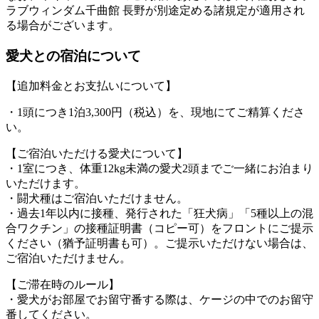
ラブウィンダム千曲館 長野が別途定める諸規定が適用され
る場合がございます。
愛犬との宿泊について
【追加料金とお支払いについて】
・1頭につき1泊3,300円（税込）を、現地にてご精算くださ
い。
【ご宿泊いただける愛犬について】
・1室につき、体重12kg未満の愛犬2頭までご一緒にお泊まり
いただけます。
・闘犬種はご宿泊いただけません。
・過去1年以内に接種、発行された「狂犬病」「5種以上の混
合ワクチン」の接種証明書（コピー可）をフロントにご提示
ください（猶予証明書も可）。ご提示いただけない場合は、
ご宿泊いただけません。
【ご滞在時のルール】
・愛犬がお部屋でお留守番する際は、ケージの中でのお留守
番してください。