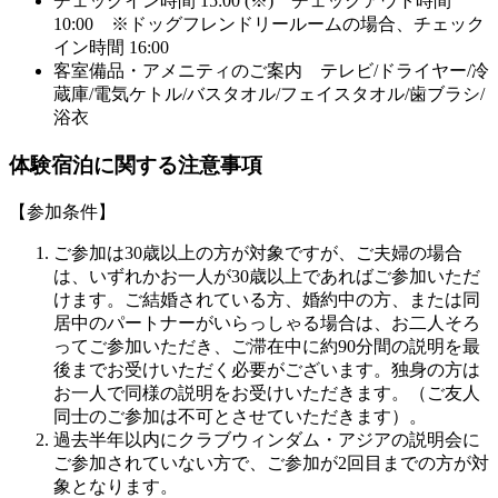
チェックイン時間 15:00 (※) チェックアウト時間
10:00 ※ドッグフレンドリールームの場合、チェック
イン時間 16:00
客室備品・アメニティのご案内 テレビ/ドライヤー/冷
蔵庫/電気ケトル/バスタオル/フェイスタオル/歯ブラシ/
浴衣
体験宿泊に関する注意事項
【参加条件】
ご参加は30歳以上の方が対象ですが、ご夫婦の場合
は、いずれかお一人が30歳以上であればご参加いただ
けます。ご結婚されている方、婚約中の方、または同
居中のパートナーがいらっしゃる場合は、お二人そろ
ってご参加いただき、ご滞在中に約90分間の説明を最
後までお受けいただく必要がございます。独身の方は
お一人で同様の説明をお受けいただきます。（ご友人
同士のご参加は不可とさせていただきます）。
過去半年以内にクラブウィンダム・アジアの説明会に
ご参加されていない方で、ご参加が2回目までの方が対
象となります。