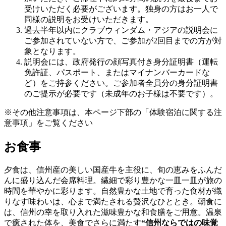
受けいただく必要がございます。独身の方はお一人で
同様の説明をお受けいただきます。
過去半年以内にクラブウィンダム・アジアの説明会に
ご参加されていない方で、ご参加が2回目までの方が対
象となります。
説明会には、政府発行の顔写真付き身分証明書（運転
免許証、パスポート、またはマイナンバーカードな
ど）をご持参ください。ご参加者全員分の身分証明書
のご提示が必要です（未成年のお子様は不要です）。
※その他注意事項は、本ページ下部の「体験宿泊に関する注
意事項」をご覧ください
お食事
夕食は、信州産の美しい国産牛を主役に、旬の恵みをふんだ
んに盛り込んだ会席料理。繊細で彩り豊かな一皿一皿が旅の
時間を華やかに彩ります。自然豊かな土地で育った食材が織
りなす味わいは、心まで満たされる贅沢なひととき。朝食に
は、信州の幸を取り入れた滋味豊かな和食膳をご用意。温泉
で癒された体を、美食でさらに満たす
“信州ならではの味覚