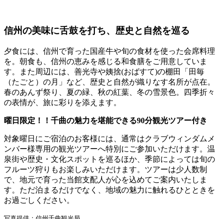
信州の美味に舌鼓を打ち、歴史と自然を巡る
夕食には、信州で育った国産牛や旬の食材を使った会席料理
を。朝食も、信州の恵みを感じる和食膳をご用意していま
す。また周辺には、善光寺や姨捨(おばすて)の棚田「田毎
（たごと）の月」など、歴史と自然が織りなす名所が点在。
春のあんず祭り、夏の緑、秋の紅葉、冬の雪景色。四季折々
の表情が、旅に彩りを添えます。
曜日限定！！
千曲の魅力を堪能できる90分観光ツアー付き
対象曜日にご宿泊のお客様には、通常はクラブウィンダムメ
ンバー様専用の観光ツアーへ特別にご参加いただけます。温
泉街や歴史・文化スポットを巡るほか、季節によっては旬の
フルーツ狩りもお楽しみいただけます。ツアーは少人数制
で、地元で育った当館支配人が心を込めてご案内いたしま
す。ただ泊まるだけでなく、地域の魅力に触れるひとときを
お過ごしください。
写真提供：信州千曲観光局