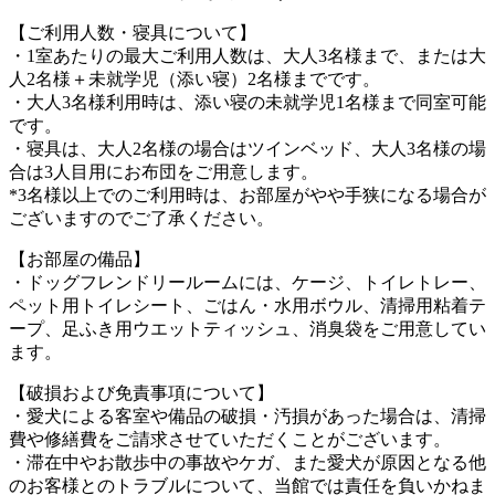
【ご利用人数・寝具について】
・1室あたりの最大ご利用人数は、大人3名様まで、または大
人2名様＋未就学児（添い寝）2名様までです。
・大人3名様利用時は、添い寝の未就学児1名様まで同室可能
です。
・寝具は、大人2名様の場合はツインベッド、大人3名様の場
合は3人目用にお布団をご用意します。
*3名様以上でのご利用時は、お部屋がやや手狭になる場合が
ございますのでご了承ください。
【お部屋の備品】
・ドッグフレンドリールームには、ケージ、トイレトレー、
ペット用トイレシート、ごはん・水用ボウル、清掃用粘着テ
ープ、足ふき用ウエットティッシュ、消臭袋をご用意してい
ます。
【破損および免責事項について】
・愛犬による客室や備品の破損・汚損があった場合は、清掃
費や修繕費をご請求させていただくことがございます。
・滞在中やお散歩中の事故やケガ、また愛犬が原因となる他
のお客様とのトラブルについて、当館では責任を負いかねま