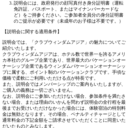
説明会には、政府発行の顔写真付き身分証明書（運転
免許証、パスポート、またはマイナンバーカードな
ど）をご持参ください。ご参加者全員分の身分証明書
のご提示が必要です（未成年のお子様は不要です。）
【説明会に関する適用条件】
説明会では、「クラブウィンダムアジア」の魅力についてご
紹介いたします。
クラブウィンダムアジアは、ホテル数で世界一を誇るアメリ
カ本社のグループ企業であり、世界最大のバケーションオー
ナーシップ企業であるウィンダムバケーションオーナーシッ
プに属する、ポイント制のバケーションクラブです。手頃な
価格で柔軟にご利用いただける点が特長です。
また、説明会ではメンバーシップのご案内もいたしますが、
ご購入の義務は一切ございません。
なお、説明会にご参加いただけない場合、参加条件を満たさ
ない場合、または理由のいかんを問わず説明会の全行程を最
後までお受けいただけなかった場合には、体験宿泊の特別料
金は無効となります。その場合、ペナルティチャージとして
通常料金の下記金額をご請求させていただくことに同意いた
だいたものとみなします。