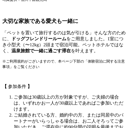
大切な家族である愛犬も一緒に
「ペットを置いて旅行するのは気が引ける」そんな方のため
に、
ドッグフレンドリールーム
をご用意しました。1室につ
き小型犬（〜12kg）2頭まで宿泊可能。ペットホテルではな
く、
温泉旅館で一緒に過ごす滞在
を叶えます。
※ご利用規約がございますので、本ページ下部の「体験宿泊に関する注意
事項」をご覧ください
【
参加条件
】
ご参加は30歳以上の方が対象ですが、ご夫婦の場合
は、いずれかお一人が30歳以上であればご参加いただ
けます。
ご結婚されている方、婚約中の方、または同居中のパ
ートナーがいらっしゃる場合は、お二人そろってご参
加いただき、ご滞在中に約90分間の説明を最後までお