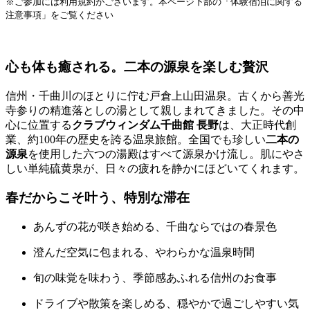
※ご参加には利用規約がございます。本ページ下部の「体験宿泊に関する
注意事項」をご覧ください
心も体も癒される。二本の源泉を楽しむ贅沢
信州・千曲川のほとりに佇む戸倉上山田温泉。古くから善光
寺参りの精進落としの湯として親しまれてきました。その中
心に位置する
クラブウィンダム千曲館 長野
は、大正時代創
業、約100年の歴史を誇る温泉旅館。全国でも珍しい
二本の
源泉
を使用した六つの湯殿はすべて源泉かけ流し。肌にやさ
しい単純硫黄泉が、日々の疲れを静かにほどいてくれます。
春だからこそ叶う、特別な滞在
あんずの花が咲き始める、千曲ならではの春景色
澄んだ空気に包まれる、やわらかな温泉時間
旬の味覚を味わう、季節感あふれる信州のお食事
ドライブや散策を楽しめる、穏やかで過ごしやすい気