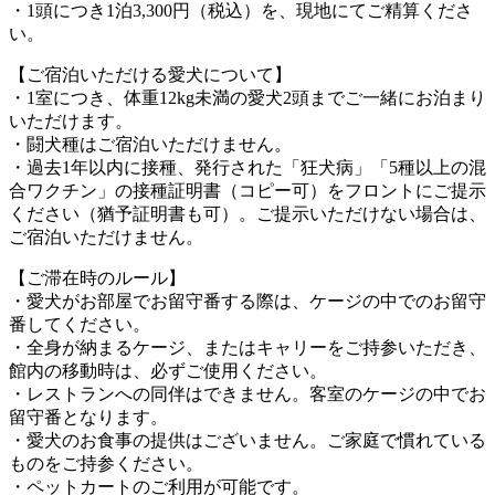
・1頭につき1泊3,300円（税込）を、現地にてご精算くださ
い。
【ご宿泊いただける愛犬について】
・1室につき、体重12kg未満の愛犬2頭までご一緒にお泊まり
いただけます。
・闘犬種はご宿泊いただけません。
・過去1年以内に接種、発行された「狂犬病」「5種以上の混
合ワクチン」の接種証明書（コピー可）をフロントにご提示
ください（猶予証明書も可）。ご提示いただけない場合は、
ご宿泊いただけません。
【ご滞在時のルール】
・愛犬がお部屋でお留守番する際は、ケージの中でのお留守
番してください。
・全身が納まるケージ、またはキャリーをご持参いただき、
館内の移動時は、必ずご使用ください。
・レストランへの同伴はできません。客室のケージの中でお
留守番となります。
・愛犬のお食事の提供はございません。ご家庭で慣れている
ものをご持参ください。
・ペットカートのご利用が可能です。